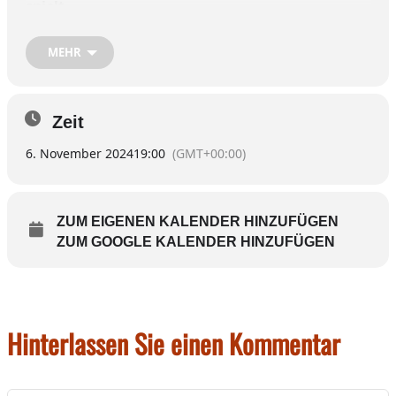
spielt.
Beginn ist um 19 Uhr. Jeder ist willkommen, auch
MEHR
Anfänger. Geselligkeit soll über dem Spiele-Ernst
stehen.
Zeit
Ansprechpartner: Rainer Teichmann,
08071/9220846.
6. November 2024
19:00
(GMT+00:00)
ZUM EIGENEN KALENDER HINZUFÜGEN
ZUM GOOGLE KALENDER HINZUFÜGEN
Hinterlassen Sie einen Kommentar