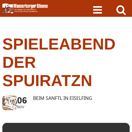
Skip
to
content
SPIELEABEND
DER
SPUIRATZN
BEIM SANFTL IN EISELFING
06
NOV