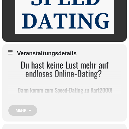
Veranstaltungsdetails
Du hast keine Lust mehr auf
endloses Online-Dating?
Dann komm zum Speed-Dating zu Kart2000!
Lerne
neue Leute in entspannter Atmosphäre kennen – Runde für
MEHR
Runde spannende
Gespräche, echtes Lächeln statt Emojis und vielleicht sogar ein
Funken,
der überspringt.