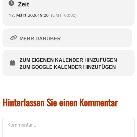
Zeit
Wer mag, bleibt anschließend noch für ein Getränk und nette
Gespräche – vielleicht ja schon in bester Gesellschaft.
17. März 2026
19:00
(GMT+00:00)
Wir übernehmen die Auswertung deiner Matchkarte und
informieren dich am nächsten Tag, wenn die Chemie gestimmt
hat.
MEHR DARÜBER
Teilnahme: 20 € inkl. Matchkarte und Welcome Drink
ZUM EIGENEN KALENDER HINZUFÜGEN
ZUM GOOGLE KALENDER HINZUFÜGEN
Hinterlassen Sie einen Kommentar
Kommentar