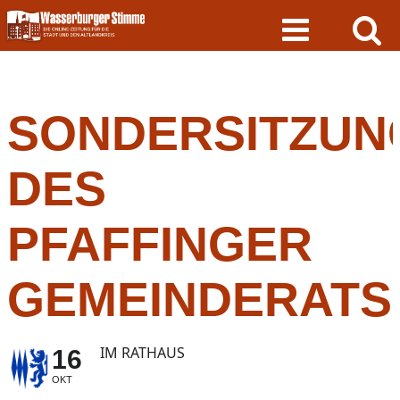
Skip
to
content
SONDERSITZUN
DES
PFAFFINGER
GEMEINDERATS
IM RATHAUS
16
OKT