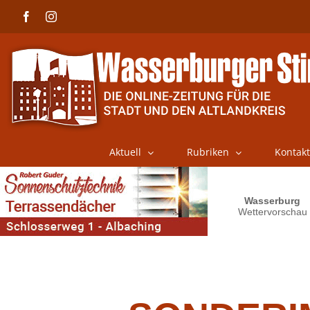
Skip
Facebook
Instagram
to
content
Aktuell
Rubriken
Kontakt