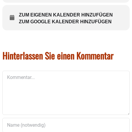
Die Familienführungen und der Workshop werden von
der
Museumspädagogin Christa
Lüdecke
durchgeführt.
ZUM EIGENEN KALENDER HINZUFÜGEN
ZUM GOOGLE KALENDER HINZUFÜGEN
Eine
Anmeldung
ist unter 08031/16900
oder
HolztechnischesMuseum@rosenheim.de
erforderli
ch.
Hinterlassen Sie einen Kommentar
Kommentar