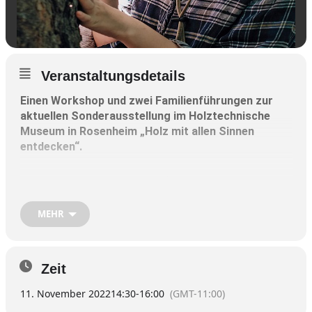
Veranstaltungsdetails
Einen Workshop und zwei Familienführungen zur
aktuellen Sonderausstellung im
Holztechnische
Museum in Rosenheim
„Holz mit allen Sinnen
entdecken“.
Beim Workshop „Gestalte mit“ basteln Kinder
phantasievoll kleine Gegenstände aus Holz in Dioramen.
Die Werke können dann zwei Monate lang im Museum
MEHR
ausgestellt werden.
Der Workshop findet am Freitag,
11. November
, von
Zeit
14.30 bis 16 Uhr
statt.
11. November 2022
14:30
-
16:00
(GMT-11:00)