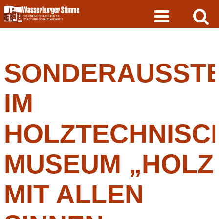
Skip
to
content
SONDERAUSST
IM
HOLZTECHNISC
MUSEUM „HOLZ
MIT ALLEN