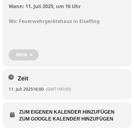
Wann: 11. Juli 2025, um 16 Uhr
Wo: Feuerwehrgerätehaus in Eiselfing
Ein schönes Fest wartet, um mal die Helfer in der
MEHR
Not ausgiebig hochleben zu lassen: Die
Feuerwehr Bachmehring lädt herzlich zum
Sommerfest ein! Los geht’s um 16 Uhr mit Kaffee
und Kuchen, ab 18 Uhr gibt es dann
Zeit
Grillspezialitäten.
11. Juli 2025
16:00
(GMT+00:00)
Kleine Feuerwehr-Fans kommen beim
Kinderprogram mit Hüpfburg und
Wasserspritzen der Jugendfeuerwehr voll auf
ZUM EIGENEN KALENDER HINZUFÜGEN
ihre Kosten.
ZUM GOOGLE KALENDER HINZUFÜGEN
Die Veranstaltung findet bei jeder Witterung