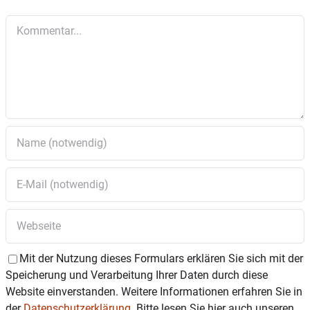
Lassen Sie sich mitnehmen …
Kommentar
Seit 25 Jahren besteht die Fotogruppe und feiert
dieses Jubiläum in diesem Jahr mit einigen
Ausstellungen. Die traditionelle Jahresausstellung fand
im Juni und Juli in der Akademie der Sozialverwaltung
statt und in den Schaufenstern der Wasserburger
Geschäfte waren bis Ende August Fotos zu
verschiedenen Themen zu sehen.
Ab dem 14. September ist eine weitere Ausstellung in
der VHS geplant mit dem Titel „Fotokunst“.
Foto: Margit Kopp-Brosi / Fotogruppe Wasserburg
Mit der Nutzung dieses Formulars erklären Sie sich mit der
Speicherung und Verarbeitung Ihrer Daten durch diese
Website einverstanden. Weitere Informationen erfahren Sie in
der
Datenschutzerklärung.
Bitte lesen Sie hier auch unseren