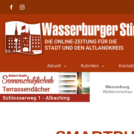
Skip
Facebook
Instagram
to
content
Aktuell
Rubriken
Kontakt