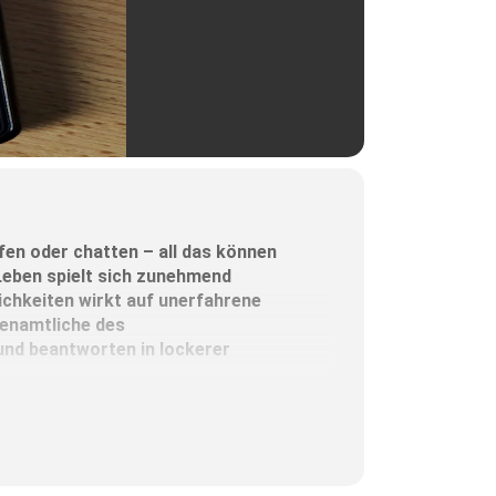
en oder chatten – all das können
 Leben spielt sich zunehmend
lichkeiten wirkt auf unerfahrene
renamtliche des
nd beantworten in lockerer
ing 18, Wasserburg.