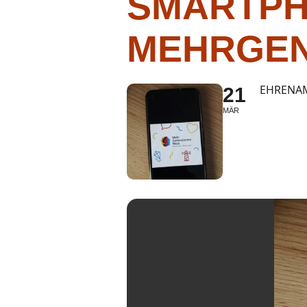
SMARTPH
MEHRGEN
EHRENAM
21
MÄR