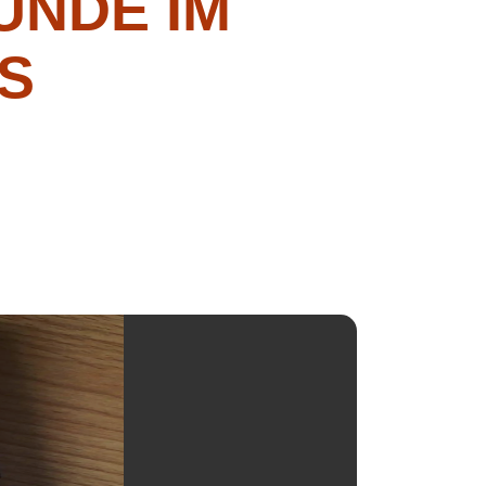
NDE IM
S