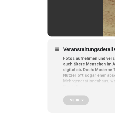
Veranstaltungsdetail
Fotos aufnehmen und versc
auch ältere Menschen im Al
digital ab. Doch: Moderne T
Nutzer oft sogar eher abs
Mehrgenerationenhaus, wa
Runde Fragen.
Nächster Termin Dienstag, 21
MEHR
Bei Fragen einfach unter 0