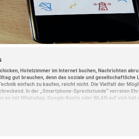
s
hicken, Hotelzimmer im Internet buchen, Nachrichten abruf
ltag gut brauchen, denn das soziale und gesellschaftliche
echnik einfach zu kaufen, reicht nicht. Die Vielfalt der Mög
chreckend. In der „Smartphone-Sprechstunde“ verraten Eh
s es mit WhatsApp, Google-Konto oder WLAN auf sich hat u
. März, von 10 bis 12 Uhr, Mehrgenerationenhaus, Willi-Ernst- R
8071/9035530 melden.