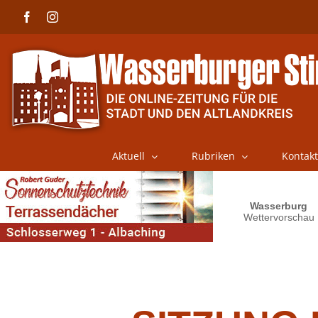
Skip
Facebook
Instagram
to
content
Aktuell
Rubriken
Kontakt