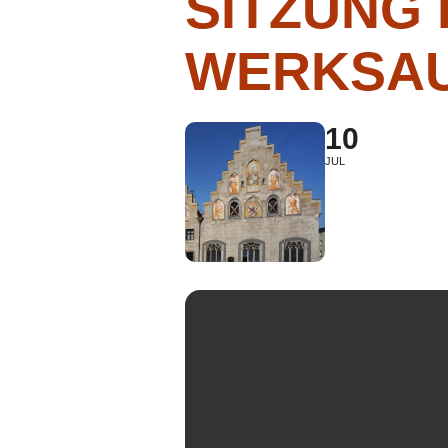
SITZUNG
WERKSA
10
JUL