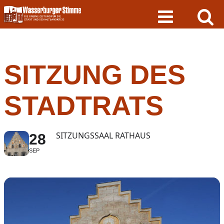
Skip
to
content
SITZUNG DES
STADTRATS
SITZUNGSSAAL RATHAUS
28
SEP