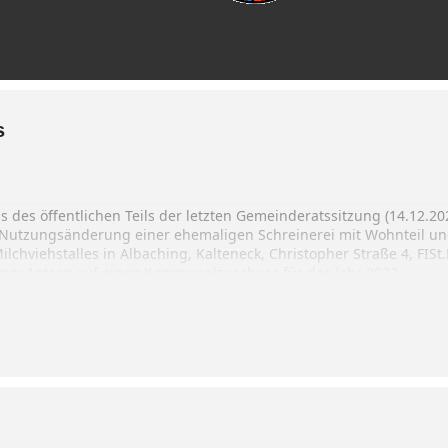
s
 des öffentlichen Teils der letzten Gemeinderatssitzung (14.12.20
Nutzungsänderung einer ehemaligen Schreinerei mit Wohnteil un
lchviehstalles in Albaching, Kalteneck, Christopher Straße 4, FIS
hing; Antrag auf einen Kommunalzuschuss für das Jahr 2022
en
 Beschlüsse des nichtöffentlichen Teils der letzten Gemeinderats
 Vereinbarung für die Jahre 2022 bis 2026