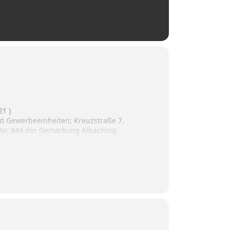
21 )
d Gewerbeeinheiten; Kreuzstraße 7.
t.Nr. 844 der Gemarkung Albaching
sitzung