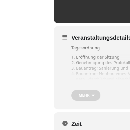
Veranstaltungsdetail
Tagesordnung
1. Eröffnung der Sitzung
2. Genehmigung des Protokolls
3. Bauantrag; Sanierung und 
4. Bauantrag; Neubau eines Mi
5. Kath. Pfarrbücherei Albac
6. Bekanntgaben und Anfrag
6.1 Bekanntgabe der gefassten
MEHR
6.2 Rufbus (Filzenbus); Neuer
Zeit