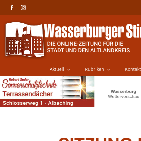
Skip
Facebook
Instagram
to
content
Aktuell
Rubriken
Kontakt