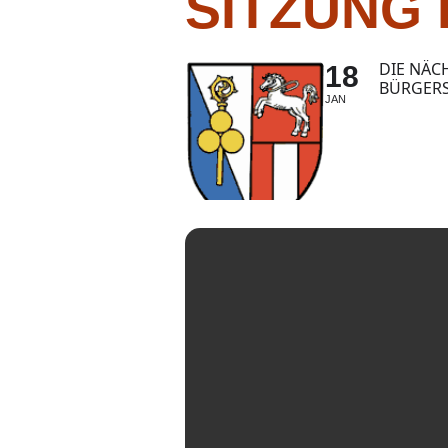
SITZUNG
DIE NÄC
18
BÜRGER
JAN