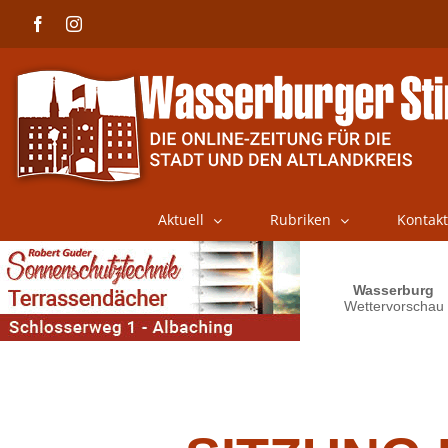
Skip
Facebook
Instagram
to
content
Aktuell
Rubriken
Kontakt