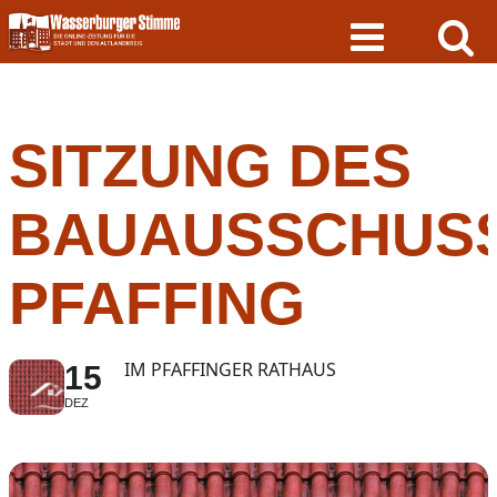
Skip
to
content
SITZUNG DES
BAUAUSSCHUS
PFAFFING
IM PFAFFINGER RATHAUS
15
DEZ