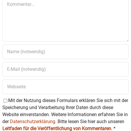
Kommentar
Erdgeschoss und Neubau eines Carports in Pfaffing am
Bogen
7 Bekanntgaben und Anfragen
7.1 Bekanntgabe der gefassten Beschlüsse des
nichtöffentlichen Teils der letzten
Sitzung
7.2 Anfragen aus dem Bauausschuss
7.3 Antrag im Genehmigungsfreistellungsverfahren zur
Errichtung einer
Doppelhaushälfte mit zwei Stellplätzen in Pfaffing im
Krokusweg 3
Mit der Nutzung dieses Formulars erklären Sie sich mit der
Speicherung und Verarbeitung Ihrer Daten durch diese
Website einverstanden. Weitere Informationen erfahren Sie in
der
Datenschutzerklärung.
Bitte lesen Sie hier auch unseren
Leitfaden für die Veröffentlichung von Kommentaren
.
*