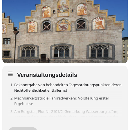
Veranstaltungsdetails
Bekanntgabe von behandelten Tagesordnungspunkten deren
Nichtöffentlichkeit entfallen ist
Machbarkeitsstudie Fahrradverkehr; Vorstellung erster
Ergebnisse
Am Burgstall, Flur Nr. 2101/2, Gemarkung Wasserburg a. Inn;
Antrag auf Neubau eines kirchlichen Gemeindezentrums der
Siebenten-Tags-Adventisten mit Kindertagesstätte