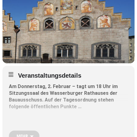
Veranstaltungsdetails
Am Donnerstag, 2. Februar – tagt um 18 Uhr im
Sitzungssaal des Wasserburger Rathauses der
Bauausschuss. Auf der Tagesordnung stehen
folgende öffentlichen Punkte …
Bekanntgabe von behandelten Tagesordnungspunkten, deren
Nichtöffentlichkeit entfallen ist
Salzburger Straße 25, Wasserburg
MEHR
: Antrag auf Vorbescheid