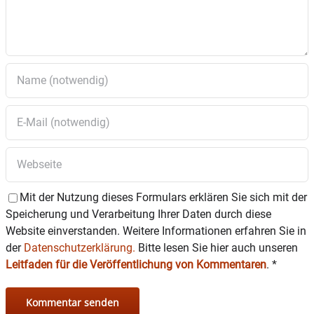
am
Pfeffingerweg, Wasserburg
Antrag auf Änderung des Bebauungsplanes Nr. 24
„Innwerksiedlung“ für das Grundstück
Ponschabaustraße 24,
Wasserburg
Antrag der Stadtratsfraktion Bündnis 90/Die Grünen
auf
Verbesserung und Einrichtung von Fahrradstraßen
(Köbingerberg- und Achatzstraße)
Biennale Bavaria International 2023;
Antrag auf Aufstellen
eines Zeltes in der Herrengasse in der Zeit vom 24.04. bis
30.04.23, Sperrung der Herrengasse am 28.04.23 sowie
Filmvorführungen im Bereich der Frauengasse
Evtl. Nachträge im öffentlichen Teil der Sitzung
Mit der Nutzung dieses Formulars erklären Sie sich mit der
Speicherung und Verarbeitung Ihrer Daten durch diese
Website einverstanden. Weitere Informationen erfahren Sie in
der
Datenschutzerklärung.
Bitte lesen Sie hier auch unseren
Leitfaden für die Veröffentlichung von Kommentaren
.
*