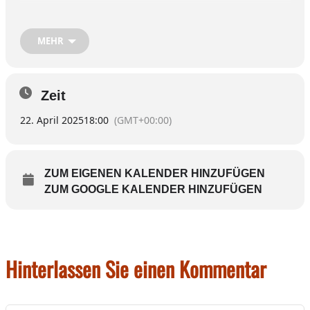
1. Genehmigung der öffentlichen Niederschrift
vom 14.01.2025
MEHR
2. Bekanntgaben und Anfragen
Im Anschluss findet noch eine nichtöffentliche
Zeit
Sitzung statt.
22. April 2025
18:00
(GMT+00:00)
ZUM EIGENEN KALENDER HINZUFÜGEN
ZUM GOOGLE KALENDER HINZUFÜGEN
Hinterlassen Sie einen Kommentar