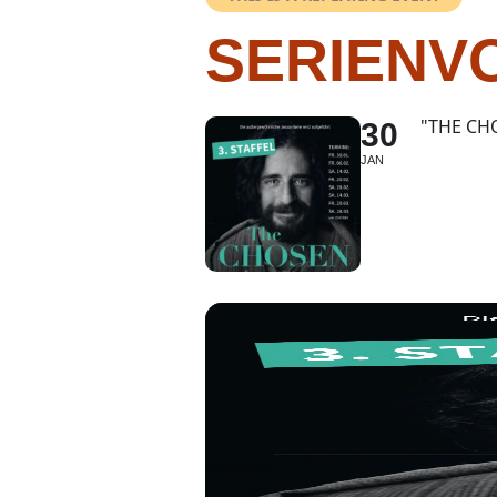
SERIENV
"THE CH
30
JAN