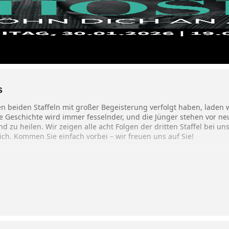
s
n beiden Staffeln mit großer Begeisterung verfolgt haben, laden w
Die Geschichte wird immer fesselnder, und die Jünger stehen vor n
d zu heilen. Wir zeigen alle acht Folgen der dritten Staffel bei uns 
ich. Kommen Sie einfach vorbei – wir freuen uns auf Sie!