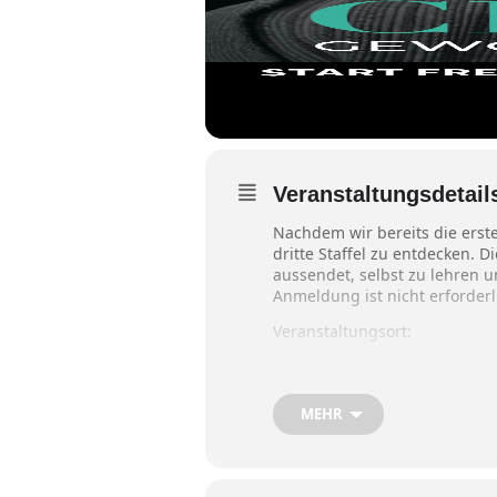
Veranstaltungsdetail
Nachdem wir bereits die erste
dritte Staffel zu entdecken. 
aussendet, selbst zu lehren un
Anmeldung ist nicht erforderl
Veranstaltungsort:
HopeCenter Wasserburg
Magdalenenweg 1
MEHR
83512 Wasserburg am Inn
Beginn: Jeweils um 19:00 Uhr