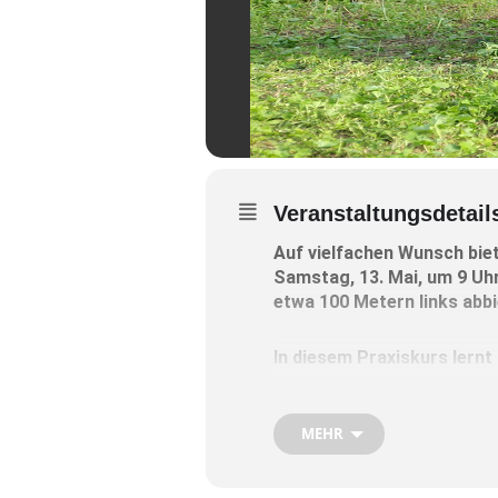
Veranstaltungsdetail
Auf vielfachen Wunsch bie
Samstag, 13. Mai, um 9 Uhr
etwa 100 Metern links abbi
In diesem Praxiskurs lern
Voraussetzung für ein erfo
MEHR
Unter Anleitung von
Sepp Ga
Mähen geht. Besonders Hobby