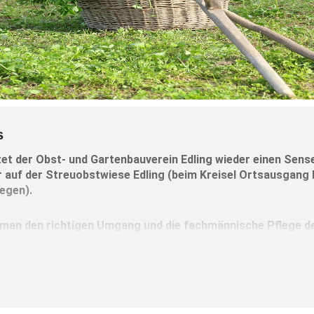
s
tet der Obst- und Gartenbauverein Edling wieder einen Sen
 auf der Streuobstwiese Edling (beim Kreisel Ortsausgang E
egen).
t man den richtigen Umgang und die fachmännische Pflege de
lgreiches Arbeiten.
rtner
gibt es praxisnahe Informationen über das richtige Denge
gärtner, Naturschützer und Gärtner lieben diese traditionelle 