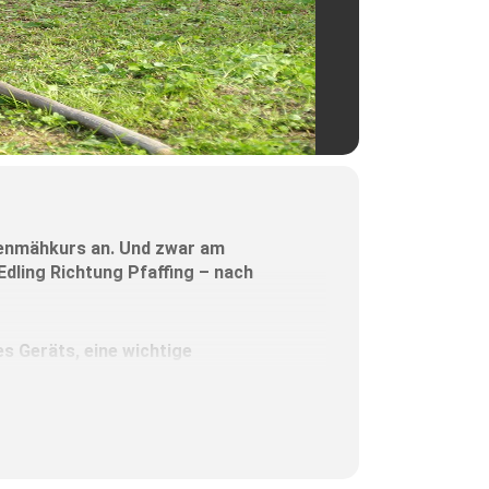
senmähkurs an. Und zwar am
dling Richtung Pfaffing – nach
s Geräts, eine wichtige
ln und Wetzen, bevor es an das
Handwerkerkunst.