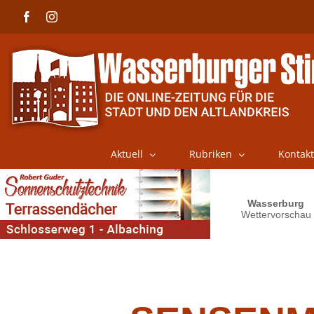
Skip
Facebook
Instagram
to
content
Aktuell
Rubriken
Kontakt