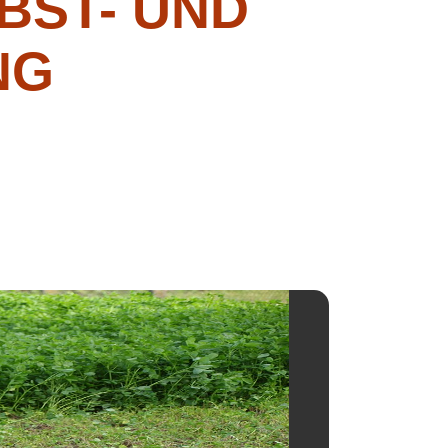
BST- UND
NG