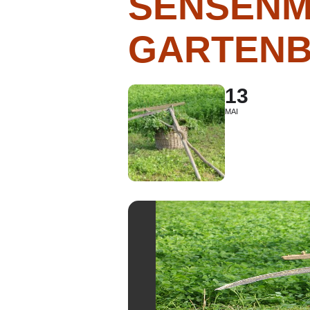
SENSENM
GARTENB
13
MAI