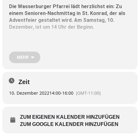
Die Wasserburger Pfarrei lädt herzlichst ein: Zu
einem Senioren-Nachmittag in St. Konrad, der als
Adventfeier gestaltet wird. Am Samstag, 10.
Dezember, ist um 14 Uhr der Beginn.
Zu Kaffee und Kuchen zeigt Gemeindereferentin
Angelika Witt Eindrücke von ihrer Wallfahrt zur
Jungfrau von Guadalupe in Mexiko.
MEHR
Außerdem gibt es den Auftritt eines Kinderchors
und adventliche Geschichten.
Zeit
Der Nachmittag endet gegen 17 Uhr mit einer
Brotzeit.
10. Dezember 2022
14:00
-
16:00
(GMT-11:00)
Anmeldung bitte bis Mittwoch, 7. Dezember, im
Wasserburger Pfarrbüro unter der 08071/91940
ZUM EIGENEN KALENDER HINZUFÜGEN
(erreichbar Dienstag bis Freitag je von 9 bis 11 Uhr).
ZUM GOOGLE KALENDER HINZUFÜGEN