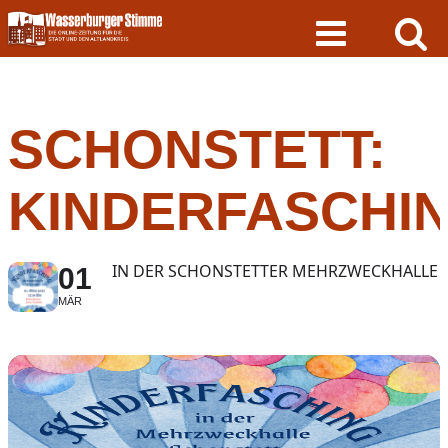
Skip
to
content
SCHONSTETT:
KINDERFASCHI
IN DER SCHONSTETTER MEHRZWECKHALLE
01
MÄR