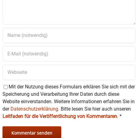
Badezimmers. Martin leidet an einer seltenen
genetischen Erkrankung, die ihn stark
beeinträchtigt. Mit der Diagnose RORB-Gen-
assozierte Epilepsie hat er seit Dezember 2024
ein teures Medikament, das leider auch
Nebenwirkungen mit sich bringt.
Weitere Informationen, Anmeldungen und
Streckenpläne gibt es
unter
www.radltag.de
oder via E-Mail
an
info@schellen-sau.de
.
Mit der Nutzung dieses Formulars erklären Sie sich mit der
Speicherung und Verarbeitung Ihrer Daten durch diese
Website einverstanden. Weitere Informationen erfahren Sie in
der
Datenschutzerklärung.
Bitte lesen Sie hier auch unseren
Leitfaden für die Veröffentlichung von Kommentaren
.
*