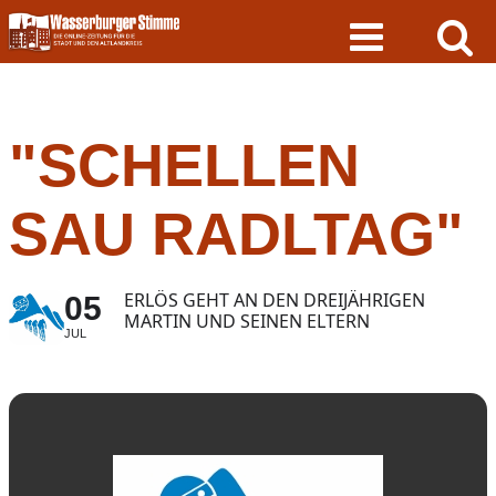
Skip
to
content
"SCHELLEN
SAU RADLTAG"
ERLÖS GEHT AN DEN DREIJÄHRIGEN
05
MARTIN UND SEINEN ELTERN
JUL