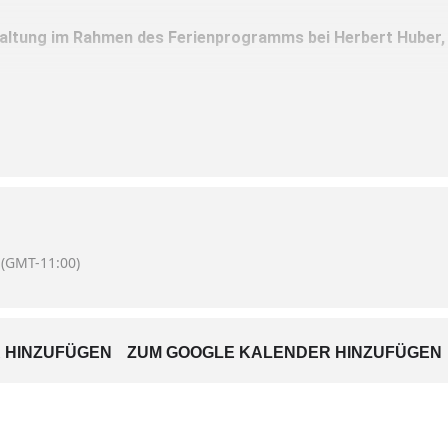
altung im Rahmen des Ferienprogramms bei Herbert Huber,
zahl 12
n notwendig
te mitnehmen
(GMT-11:00)
g: Herbert Huber, Tel. 2107
 HINZUFÜGEN
ZUM GOOGLE KALENDER HINZUFÜGEN