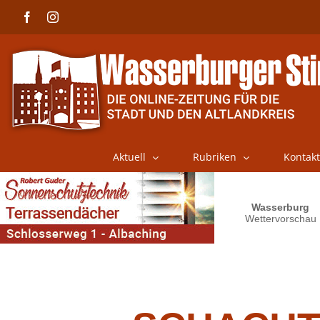
Skip
Facebook
Instagram
to
content
Aktuell
Rubriken
Kontakt