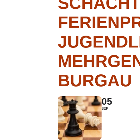
SCHACHT
FERIENP
JUGENDL
MEHRGEN
BURGAU
05
SEP