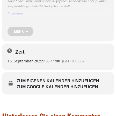
Kurse finden, wenn nicht anders angegeben, im Sebastian-Kneipp-Raum,
Kaspar-Aiblinger-Platz 24, Rückgebäude statt.
Anmeldung:
persönlich in der Geschäftsstelle, Schustergasse 5, Telefon: 08071 – 7401
(Mo-Fr 10:00 – 17:00 Uhr, Sa 10:00 – 13:00 Uhr)
MEHR
Zeit
16. September 2025
9:30
-
11:00
(GMT+00:00)
ZUM EIGENEN KALENDER HINZUFÜGEN
ZUM GOOGLE KALENDER HINZUFÜGEN