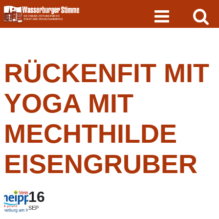
Skip
to
content
RÜCKENFIT MIT
YOGA MIT
MECHTHILDE
EISENGRUBER
16
SEP