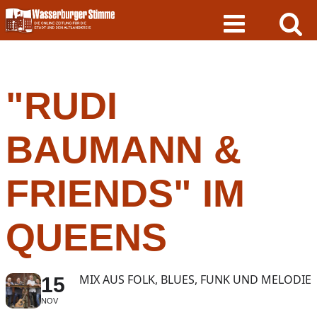
Skip
to
content
"RUDI
BAUMANN &
FRIENDS" IM
QUEENS
MIX AUS FOLK, BLUES, FUNK UND MELODIE
15
NOV