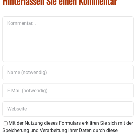
Hinterlassen Sie einen Kommentar
Gepäck hat die Band außerdem ihre neue CD.
Kommentar
Mit der Nutzung dieses Formulars erklären Sie sich mit der
Speicherung und Verarbeitung Ihrer Daten durch diese