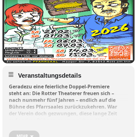
Veranstaltungsdetails
Geradezu eine feierliche Doppel-Premiere
steht an: Die Rotter Theaterer freuen sich –
nach nunmehr fünf Jahren – endlich auf die
Bühne des Pfarrsaales zurückzukehren. War
der Verein doch gezwungen, diese lange Zeit
auf andere Bühnen auszuweichen. Hier hatte
sich besonders der Saal des Landgasthofs
Stechl herauskristallisiert, in dem diverse
MEHR