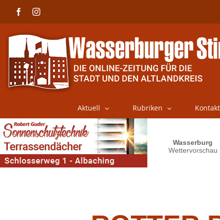
Skip
Facebook
Instagram
to
content
Aktuell
Rubriken
Kontakt