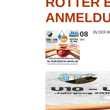
ROTTER B
ANMELDU
IN DER 
08
MAI