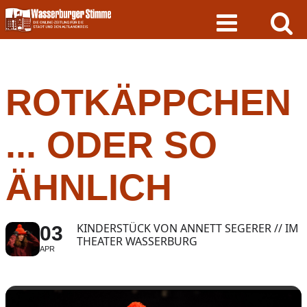
Skip
to
content
ROTKÄPPCHEN
... ODER SO
ÄHNLICH
KINDERSTÜCK VON ANNETT SEGERER // IM
03
THEATER WASSERBURG
APR