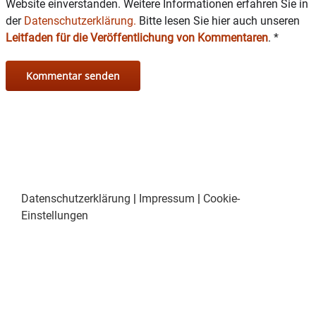
Website einverstanden. Weitere Informationen erfahren Sie in
Eine Anmeldung ist nicht nötig.
der
Datenschutzerklärung.
Bitte lesen Sie hier auch unseren
Leitfaden für die Veröffentlichung von Kommentaren
.
*
Und weil der Café-Name kein Zufall ist, gibt es
auch kostenlos Kaffee und Kuchen.
Bei Fragen im Mehrgenerationenhaus unter
08071/9035530 anrufen.
Datenschutzerklärung
|
Impressum
|
Cookie-
Einstellungen