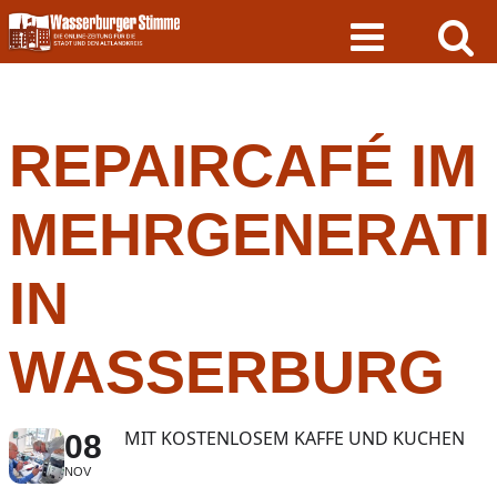
Skip
to
content
REPAIRCAFÉ IM
MEHRGENERAT
IN
WASSERBURG
MIT KOSTENLOSEM KAFFE UND KUCHEN
08
NOV