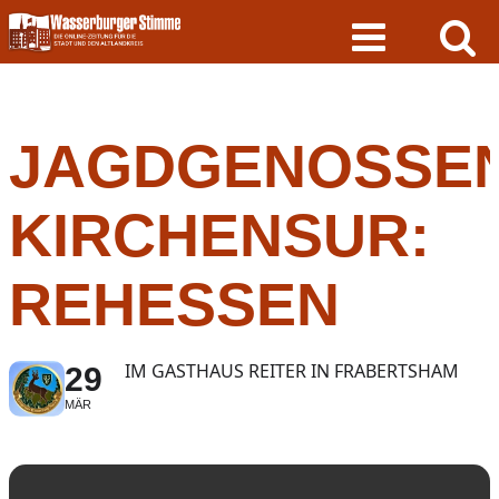
Skip
to
content
JAGDGENOSSE
KIRCHENSUR:
REHESSEN
IM GASTHAUS REITER IN FRABERTSHAM
29
MÄR