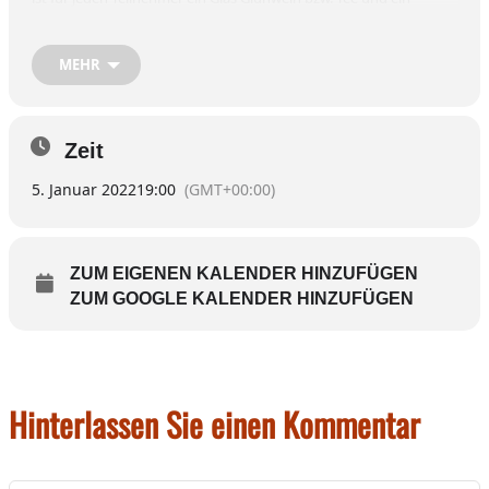
Raunachts-Glücksbringer. Anmeldung und Information zu
denThemenführungen unter
www.picha-hoeberth.com
oder
www.kisten-deliano.de
MEHR
Zeit
5. Januar 2022
19:00
(GMT+00:00)
ZUM EIGENEN KALENDER HINZUFÜGEN
ZUM GOOGLE KALENDER HINZUFÜGEN
Hinterlassen Sie einen Kommentar