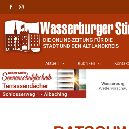
Skip
Facebook
Instagram
to
content
Aktuell
Rubriken
Kontakt