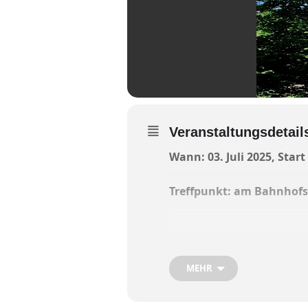
Veranstaltungsdetail
Wann: 03. Juli 2025, Start
Treffpunkt: am Bahnhofsp
Dem Wetter bestens angep
MEHR
Wasserburger Kneipp-Verei