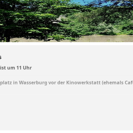
s
 ist um 11 Uhr
latz in Wasserburg vor der Kinowerkstatt (ehemals Caf
asst: Aufgrund der derzeit so hohen Temperaturen führt 
ns am 3. Juli entlang des schattigen Uferweges in Richtun