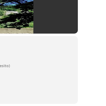
esito)
die Ratschwanderung des
g Riedener Waldkapelle.