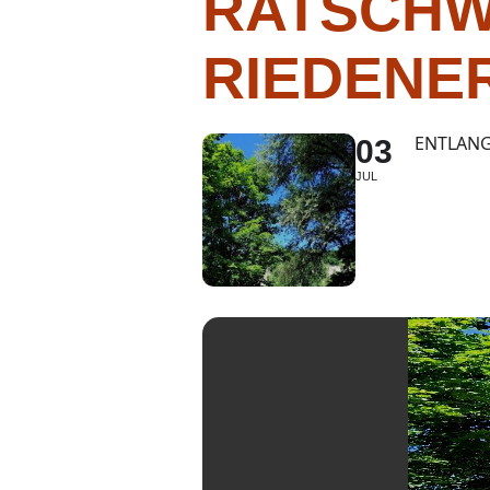
RATSCHW
RIEDENE
ENTLANG
03
JUL