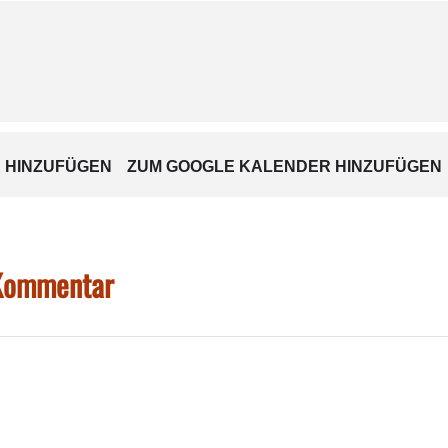
-Verpflegung mit leichter Kost und ausreichend Getränken 
 HINZUFÜGEN
ZUM GOOGLE KALENDER HINZUFÜGEN
 Kommentar