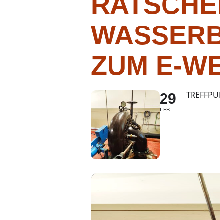
RATSCHE
WASSERB
ZUM E-W
TREFFPU
29
FEB