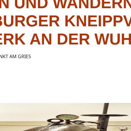
N UND WANDERN
URGER KNEIPPV
ERK AN DER WU
NKT AM GRIES