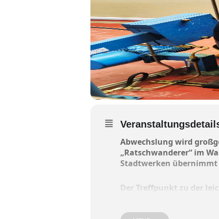
Veranstaltungsdetail
Abwechslung wird großges
„Ratschwanderer“ im Was
Stadtwerken übernimmt 
Der Treffpunkt zu der le
beginnt dann um 11 Uhr. 