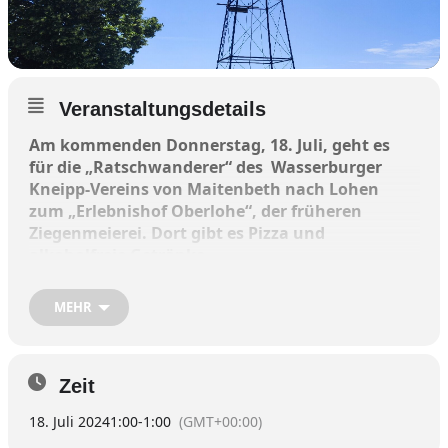
Veranstaltungsdetails
Am kommenden Donnerstag, 18. Juli, geht es
für die „Ratschwanderer“ des Wasserburger
Kneipp-Vereins von Maitenbeth nach Lohen
zum „Erlebnishof Oberlohe“, der früheren
Ziegenmeierei. Dort gibt es Pizza und
alkoholfreie Getränke.
Die einfache Strecke beträgt circa 3,5
MEHR
Kilometer, geht fast den gesamten Weg durch
einen Hochwald und ist somit gut geschützt
vor Sonne. Um den Rückweg nicht mehr
Zeit
gehen zu müssen, wird ein Auto in Lohen
stehen gelassen.
18. Juli 2024
1:00
-
1:00
(GMT+00:00)