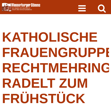
Skip
to
content
KATHOLISCHE
FRAUENGRUPP
RECHTMEHRIN
RADELT ZUM
FRÜHSTÜCK