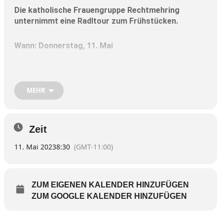
Die katholische Frauengruppe Rechtmehring
unternimmt eine Radltour zum Frühstücken.
Wann:
Donnerstag, 11. Mai
Treffpunkt:
8.30 Uhr am Pfarrheim
Rechtmehring.
MEHR
Die kurze Radltour für Jung und Alt führt in die „Brot-
Liebe“ nach Soyen. Es darf auch mit dem Auto hin
gefahren werden.
Zeit
11. Mai 2023
8:30
(GMT-11:00)
Bei schlechtem Wetter wird nicht verschoben, es werden
Fahrgemeinschaften mit dem Auto gebildet.
Um Anmeldung bis 6. Mai bei Claudia Graxenberger, Telefon
08072 / 373070 oder 0171 / 6501607.
ZUM EIGENEN KALENDER HINZUFÜGEN
ZUM GOOGLE KALENDER HINZUFÜGEN