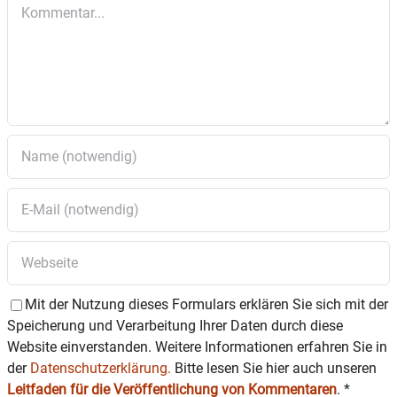
Kommentar
Musikstil: Bayerisch Folk
Beginn: 20:00 Uhr
15.02.2025: Inn
Kognito
Musikstil:
Beginn: 19:30 Uhr
14.03.2025: The
Lairy Fairies
Mit der Nutzung dieses Formulars erklären Sie sich mit der
Speicherung und Verarbeitung Ihrer Daten durch diese
Musikstil: Celtik Folk
Website einverstanden. Weitere Informationen erfahren Sie in
der
Datenschutzerklärung.
Bitte lesen Sie hier auch unseren
Beginn: 20:00 Uhr
Leitfaden für die Veröffentlichung von Kommentaren
.
*