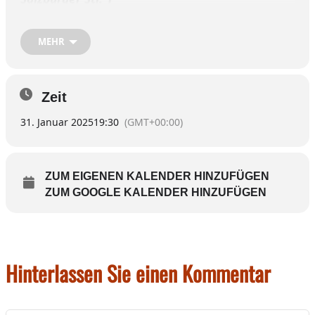
83512 Wasserburg a. Inn
Telefon: 08071 9227942
MEHR
E-Mail:
info@queens-wasserburg.de
Homepage:
www.queens-wasserburg.de
Zeit
31. Januar 2025
19:30
(GMT+00:00)
31.01.2025: Mia Zwa
ZUM EIGENEN KALENDER HINZUFÜGEN
Musikstil: Austropop
ZUM GOOGLE KALENDER HINZUFÜGEN
Beginn: 19:30 Uhr
08.02.2025:
Hinterlassen Sie einen Kommentar
Anheizholz