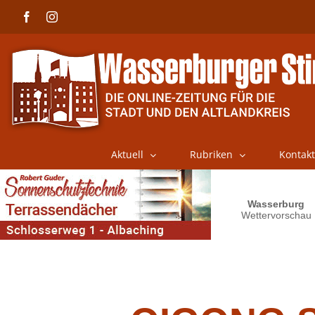
Skip
Facebook
Instagram
to
content
Aktuell
Rubriken
Kontakt