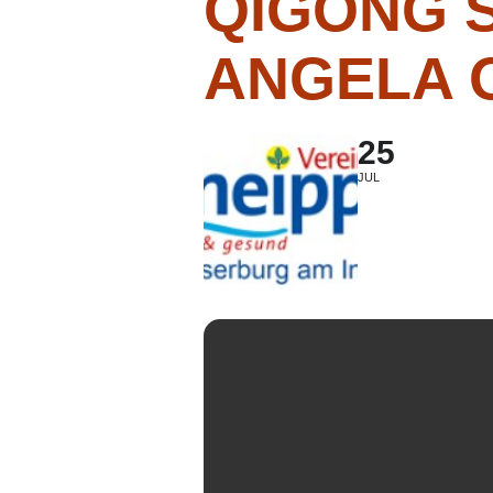
QIGONG 
ANGELA 
25
JUL