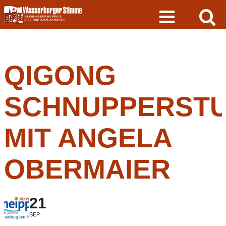
Skip
to
content
QIGONG
SCHNUPPERST
MIT ANGELA
OBERMAIER
21
SEP