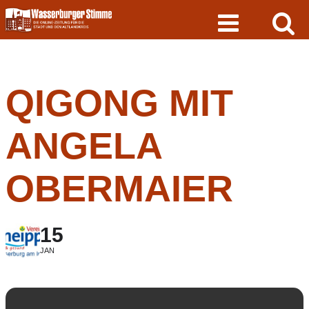
Skip
to
content
QIGONG MIT
ANGELA
OBERMAIER
15
JAN