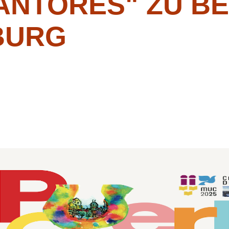
ANTORES" ZU BE
BURG