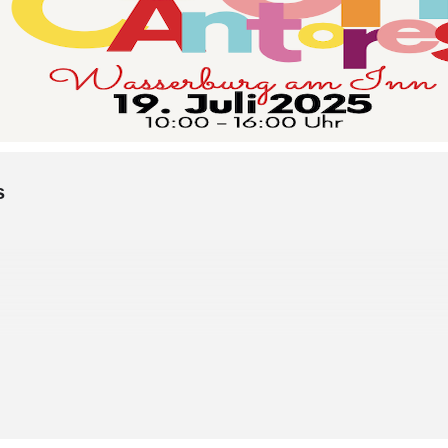
s
ternationale Kinder-und Jugendchorfestival in München statt,
nzen Welt treffen, um zu singen, zu beten und sich friedli
iter Verband von kirchlichen Kinder- und Jugendchören. Di
ahmen des internationalen Kinder- und Jugendchorfestival