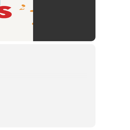
 bei dem sich etwa 4500 Kinder
ch zu begegnen. Die „Pueri
e teilnehmenden Kinder und
 in München auch die Gegend