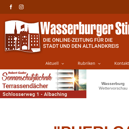
Skip
Facebook
Instagram
to
content
Aktuell
Rubriken
Kontakt