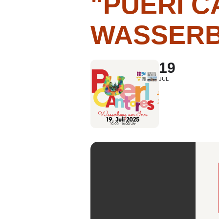
"PUERI C
WASSER
19
JUL