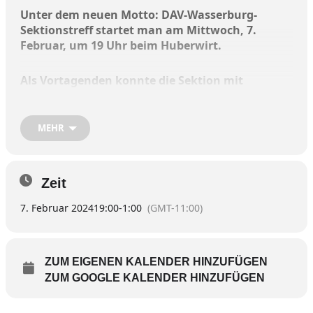
Unter dem neuen Motto: DAV-Wasserburg-
Sektionstreff startet man am Mittwoch, 7.
Februar, um 19 Uhr beim Huberwirt.
Als Vortagenden konnte die Sektion mit
Michael Pröttel einen absoluten
Alpinexperten gewinnen. Der Vortrag mit dem
Titel „Potzblitz, oder wie man das Bergwetter
MEHR
im Griff hat“, dreht sich um ein
hochinteressantes und immer aktuelles
Thema.
Zeit
Nach wilden Jugendjahren heuert der Geograf
7. Februar 2024
19:00
-
1:00
(GMT-11:00)
und Musiker Pröttel bei einem Bergsteiger-
Magazin an. Heute gilt der Alpinjournalist und
Buchautor aus Wörthsee landesweit als
ZUM EIGENEN KALENDER HINZUFÜGEN
versierter Experte.
ZUM GOOGLE KALENDER HINZUFÜGEN
Michael Pröttel will in seinen Vorträgen seinen