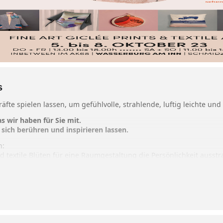
s
äfte spielen lassen, um gefühlvolle, strahlende, luftig leichte un
s wir haben für Sie mit.
 sich berühren und inspirieren lassen.
n:
textile Blüten für eine Raumgestaltung die Persönlichkeit ausstr
 und Karten für die kommende Feste
uftiges Kidmohair zum Anziehen für ein gutes Gefühl auf der Haut
zum Outfit
r ein wohliges Zuhause
h wieder auf kältere Tage und mehr drinnen freuen können.