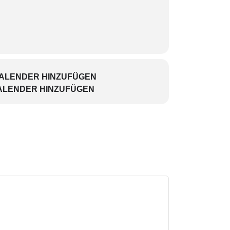
 Diesmal verschenke ich ein Seidenband,
KALENDER HINZUFÜGEN
ALENDER HINZUFÜGEN