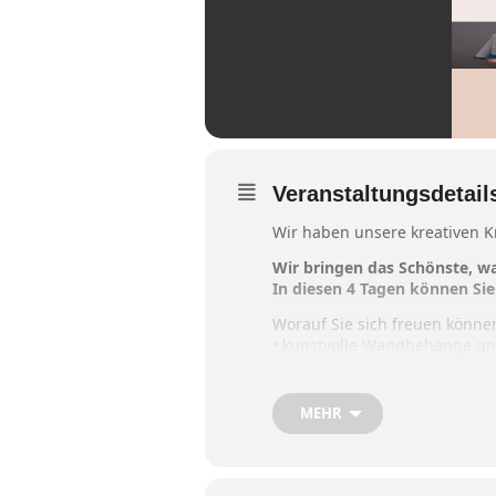
Veranstaltungsdetail
Wir haben unsere kreativen Kr
Wir bringen das Schönste, wa
In diesen 4 Tagen können Sie
Worauf Sie sich freuen könne
• kunstvolle Wandbehänge und 
• wundervolle Illustrationen
• kuscheliges Cashmere und l
• Seidentücher als Highlight 
MEHR
• Kissen aus Biobaumwolle fü
Und das alles, damit Sie sic