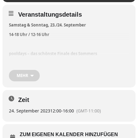
Veranstaltungsdetails
Samstag & Sonntag, 23./24. September
14-18 Uhr / 12-16 Uhr
pooldays – das schönste Finale des Sommers
Palmen, Sandstrand, Sonnensegel – im Gewerbegebiet am
MEHR
Staudhamer eld 9 sorgt der Sommer nochmal für jede Menge
Strandfeeling.
Das Team von whirlpools.bayern hat sich mit Leidenschaft dem
Leben unter freiem Himmel verschrieben und lädt zum Finale des
Zeit
Sommers herzlich zu den „pooldays“ ein.
24. September 2023
12:00
-
16:00
(GMT-11:00)
„pooldays – Urlaubsfeeling für Groß und Klein“
ZUM EIGENEN KALENDER HINZUFÜGEN