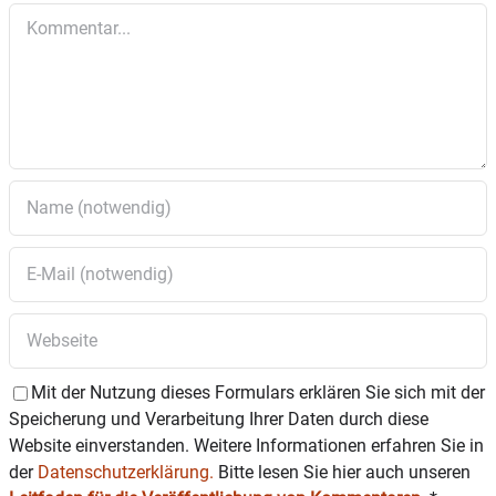
Kommentar
Es gibt auch viele Tomatenpflanzen verschiedenster
Sorten, Gartendünger vom Weikertshamer Biohof, einen
Basteltisch für Kinder vom Gartenbauverein. Die
Kräuterexpertin Ingrid Göttsberger bietet ihre
Kräuterschmankerl an. Die Bücherei rundet mit
Flohmarktbüchern und einem Gartenzeitschriften und -
büchertisch zum Tauschen das Angebot ab.
Die Landfrauen verwöhnen die Besucher mit Kaffee und
Kuchen.
Mit der Nutzung dieses Formulars erklären Sie sich mit der
Speicherung und Verarbeitung Ihrer Daten durch diese
Website einverstanden. Weitere Informationen erfahren Sie in
der
Datenschutzerklärung.
Bitte lesen Sie hier auch unseren