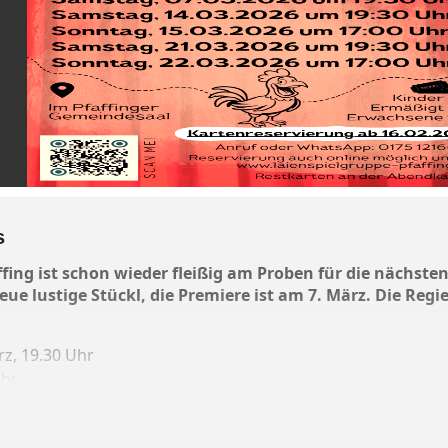
s
ffing ist schon wieder fleißig am Proben für die nächst
eue lustige Stückl, die Premiere ist am 7. März. Die Regie
z, 19.30 Uhr
Uhr
!)
Uhr