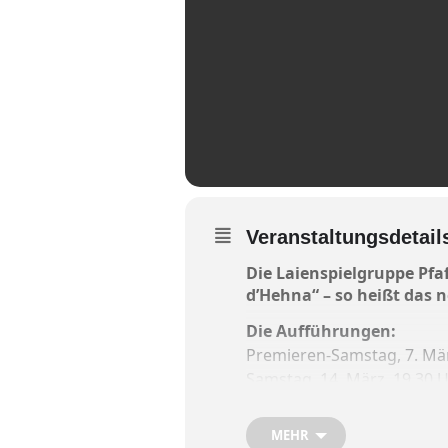
Veranstaltungsdetail
Die Laienspielgruppe Pfa
d’Hehna“ – so heißt das n
Die Aufführungen:
Premieren-Samstag, 7. Mär
Samstag, 14. März, 19.30 
Sonntag, 15. März, 17 Uhr (
Samstag, 21. März, 19.30 
MEHR