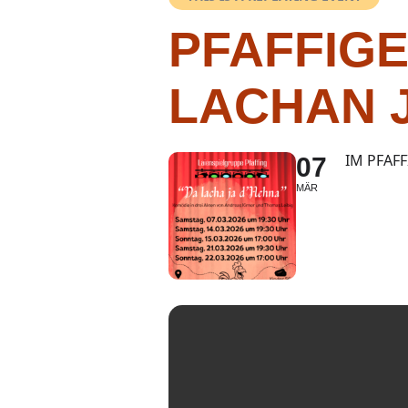
PFAFFIGE
LACHAN 
IM PFAF
07
MÄR