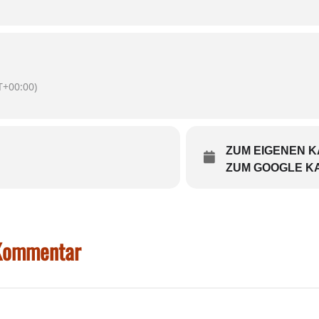
!)
ruar
– telefonisch und per WhatsApp – unter der
0175 / 12
ch die Möglichkeit, die Karten online zu reservieren.
pe-pfaffing.de
Online-Reservierung möglich.
+00:00)
ZUM EIGENEN 
ZUM GOOGLE K
 Kommentar