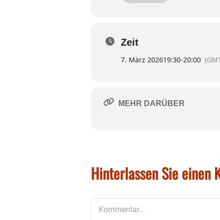
Sonntag, 22. März, 17 Uhr (
Karten
können ab
16. Feb
Zum ersten Mal gibt es au
Zeit
Unter
www.laienspielgrup
7. März 2026
19:30
-
20:00
(GMT
MEHR DARÜBER
Hinterlassen Sie einen
Kommentar