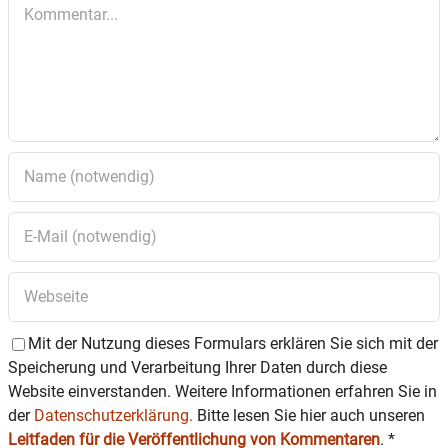
Kommentar
Altenhohenau wieder der Tag der Barmherzigkeit:
Ab 8 Uhr ist Eucharistische Anbetung,
Beichtgelegenheit (bei verschiedenen
Beichtpriestern) besteht von 9.30 bis 11.30 Uhr und
von 17 bis 21.30 Uhr; um 18 Uhr wird der Kreuzweg
gebetet, um 19 Uhr ist die Heilige Messe –
zelebriert von Weihbischof Florian Wörner.
Abschließend findet noch eine gestaltete Anbetung
von 20 bis 21.30 Uhr statt.
Mit der Nutzung dieses Formulars erklären Sie sich mit der
Speicherung und Verarbeitung Ihrer Daten durch diese
Website einverstanden. Weitere Informationen erfahren Sie in
der
Datenschutzerklärung.
Bitte lesen Sie hier auch unseren
Leitfaden für die Veröffentlichung von Kommentaren
.
*