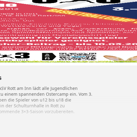
s
ASV Rott am Inn lädt alle Jugendlichen
 zu einem spannenden Ostercamp ein. Vom 3.
ben die Spieler von u12 bis u18 die
in der Schulturnhalle in Rott zu
kommende 3×3-Saison vorzubereiten.
s Programm, das jeweils von 9:00 Uhr bis
edene Aspekte des Basketballs abdeckt. Von