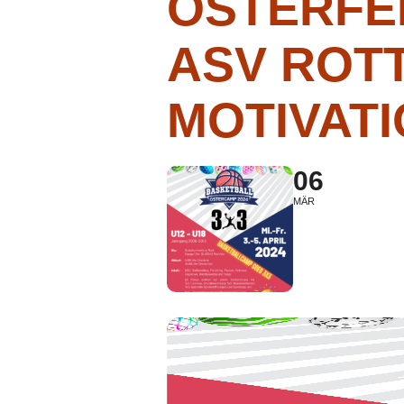
OSTERFE
ASV ROTT
MOTIVAT
06
MÄR