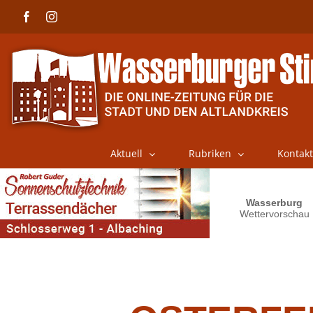
Skip
Facebook
Instagram
to
content
Aktuell
Rubriken
Kontakt