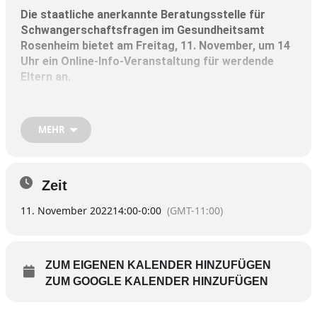
Die staatliche anerkannte Beratungsstelle für
Schwangerschaftsfragen im Gesundheitsamt
Rosenheim bietet am Freitag, 11. November, um 14
Uhr ein Online-Info-Veranstaltung für werdende
Eltern an.
Die Beraterinnen informieren unter anderem über
finanzielle und soziale Hilfen sowie gesetzliche
MEHR
Ansprüche in Zusammenhang mit der Geburt eines
Babys.
Zeit
Schwerpunkte werden Elterngeld und Elternzeit sein
sowie die Unterstützungsmöglichkeiten der
11. November 2022
14:00
-
0:00
(GMT-11:00)
Beratungsstelle während und nach der
Schwangerschaft.
ZUM EIGENEN KALENDER HINZUFÜGEN
Anmeldungen sind
bis Montag, 7. November
,
ZUM GOOGLE KALENDER HINZUFÜGEN
ausschließlich per E-Mail
unter
schwangerenberatung@lra-rosenheim.de
möglich.