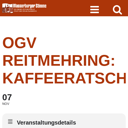
Skip
to
content
OGV
REITMEHRING:
KAFFEERATSCH
07
NOV
Veranstaltungsdetails