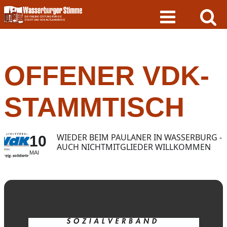
Skip
to
content
OFFENER VDK-
STAMMTISCH
WIEDER BEIM PAULANER IN WASSERBURG -
10
AUCH NICHTMITGLIEDER WILLKOMMEN
MAI