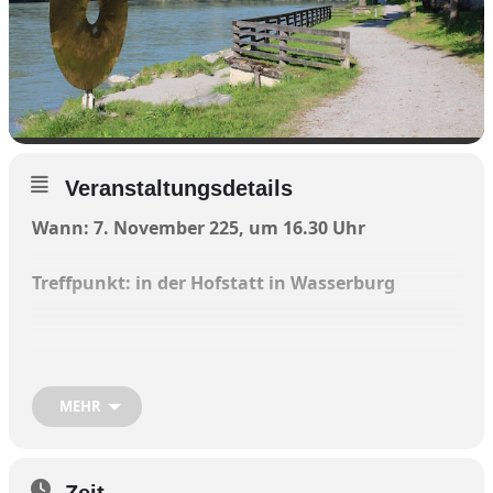
Veranstaltungsdetails
Wann: 7. November 225, um 16.30 Uhr
Treffpunkt: in der Hofstatt in Wasserburg
Die Teilnehmer begeben sich bei der
MEHR
Stadtführung auf unspektakuläre-spektakuläre,
vielleicht auch alltägliche, Wege am Rande der
Stadt. Erzählt werden dabei skurile und
makabere Geschichten aus dem Wasserburg
Zeit