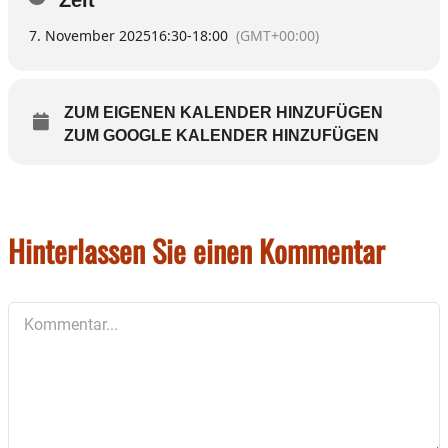
von einst – wie immer verwoben mit
7. November 2025
16:30
-
18:00
(GMT+00:00)
historischen Details.
Die Veranstaltung dauert ungefähr 90 Minuten.
Pro Teilnehmer kostet die Führung 10
ZUM EIGENEN KALENDER HINZUFÜGEN
Euro. Achtung: Die Führung ist nicht barrierefrei.
ZUM GOOGLE KALENDER HINZUFÜGEN
Anmeldungen unter 08071/10522.
Hinterlassen Sie einen Kommentar
Kommentar